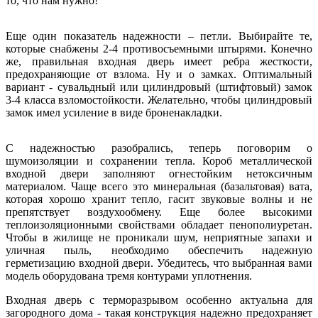
то, что нам нужно!
Еще один показатель надежности – петли. Выбирайте те,
которые снабжены 2-4 противосъемными штырями. Конечно
же, правильная входная дверь имеет ребра жесткости,
предохраняющие от взлома. Ну и о замках. Оптимальный
вариант - сувальдный или цилиндровый (штифтовый) замок
3-4 класса взломостойкости. Желательно, чтобы цилиндровый
замок имел усиление в виде броненакладки.
С надежностью разобрались, теперь поговорим о
шумоизоляции и сохранении тепла. Короб металлической
входной двери заполняют огнестойким нетоксичным
материалом. Чаще всего это минеральная (базальтовая) вата,
которая хорошо хранит тепло, гасит звуковые волны и не
препятствует воздухообмену. Еще более высокими
теплоизоляционными свойствами обладает пенополиуретан.
Чтобы в жилище не проникали шум, неприятные запахи и
уличная пыль, необходимо обеспечить надежную
герметизацию входной двери. Убедитесь, что выбранная вами
модель оборудована тремя контурами уплотнения.
Входная дверь с терморазрывом особенно актуальна для
загородного дома - такая конструкция надежно предохраняет