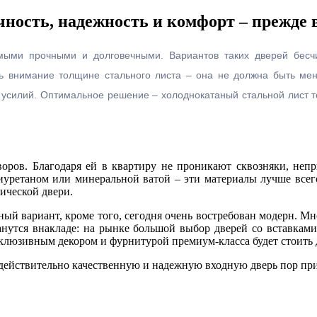
ность, надежность и комфорт – прежде 
мыми прочными и долговечными. Вариантов таких дверей бесч
ть внимание толщине стального листа – она не должна быть м
х усилий. Оптимальное решение – холоднокатаный стальной лист т
воров. Благодаря ей в квартиру не проникают сквозняки, непр
иуретаном или минеральной ватой – эти материалы лучше всего
ической двери.
шный вариант, кроме того, сегодня очень востребован модерн. М
анутся внакладе: на рынке большой выбор дверей со вставками
ксклюзивным декором и фурнитурой премиум-класса будет стоить
действительно качественную и надежную входную дверь пор при