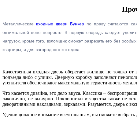
Проч
Металлические
входные двери Бункер
по праву считаются са
оптимальной цене непросто. В первую очередь следует удели
нагрузок, кроме того, взломщик сможет разрезать его без особы
квартиры, и для загородного коттеджа.
Качественная входная дверь оберегает жилище не только от 
подъезда либо с улицы. Дверную коробку заполняют пенопол
утеплителя обеспечивают максимальную герметичность металл
Что касается дизайна, это дело вкуса. Классика – беспроигры
лаконично, не вычурно. Поклонники изящества также не ост
декоративными накладками, зеркалами. Разумеется, дверь с э
Уделив должное внимание всем нюансам, вы сможете выбрать 