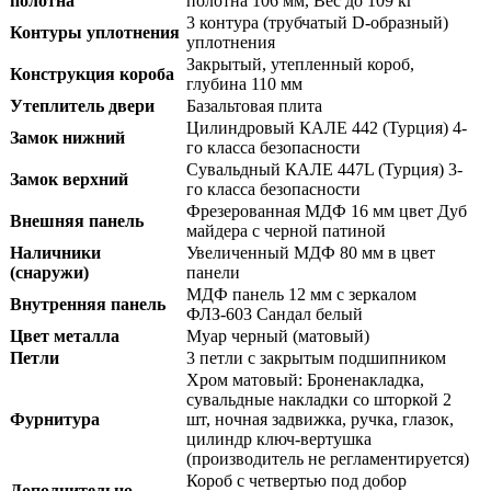
полотна
полотна 106 мм, Вес до 109 кг
3 контура (трубчатый D-образный)
Контуры уплотнения
уплотнения
Закрытый, утепленный короб,
Конструкция короба
глубина 110 мм
Утеплитель двери
Базальтовая плита
Цилиндровый КАЛЕ 442 (Турция) 4-
Замок нижний
го класса безопасности
Сувальдный КАЛЕ 447L (Турция) 3-
Замок верхний
го класса безопасности
Фрезерованная МДФ 16 мм цвет Дуб
Внешняя панель
майдера с черной патиной
Наличники
Увеличенный МДФ 80 мм в цвет
(снаружи)
панели
МДФ панель 12 мм с зеркалом
Внутренняя панель
ФЛЗ-603 Сандал белый
Цвет металла
Муар черный (матовый)
Петли
3 петли с закрытым подшипником
Хром матовый: Броненакладка,
сувальдные накладки со шторкой 2
Фурнитура
шт, ночная задвижка, ручка, глазок,
цилиндр ключ-вертушка
(производитель не регламентируется)
Короб с четвертью под добор
Дополнительно